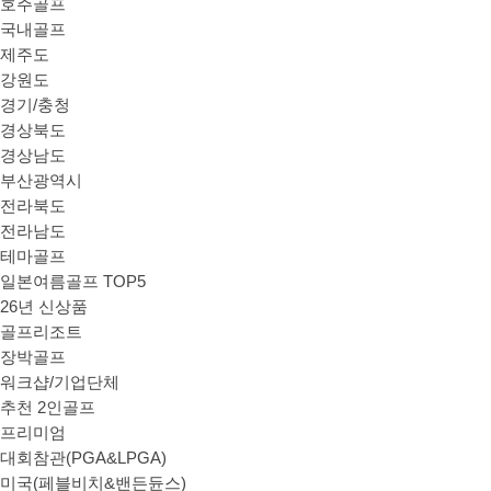
호주골프
국내골프
제주도
강원도
경기/충청
경상북도
경상남도
부산광역시
전라북도
전라남도
테마골프
일본여름골프 TOP5
26년 신상품
골프리조트
장박골프
워크샵/기업단체
추천 2인골프
프리미엄
대회참관(PGA&LPGA)
미국(페블비치&밴든듄스)